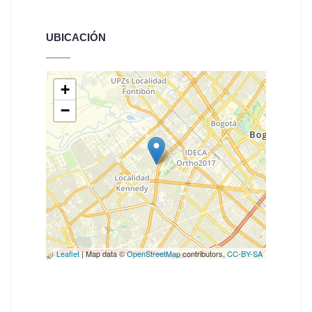
UBICACIÓN
+
−
Leaflet
| Map data ©
OpenStreetMap
contributors,
CC-BY-SA