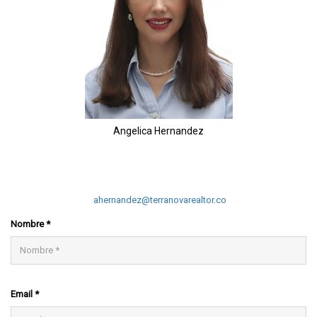
Angelica Hernandez
3118502647
3118502647
ahernandez@terranovarealtor.co
Nombre *
Email *