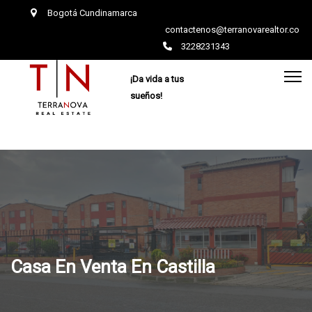
Bogotá Cundinamarca
contactenos@terranovarealtor.co
3228231343
¡Da vida a tus
sueños!
Casa En Venta En Castilla