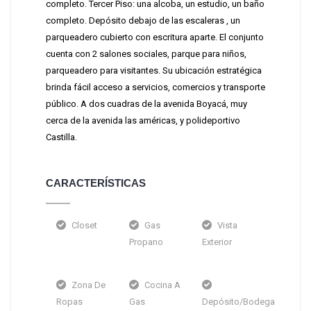
completo. Tercer Piso: una alcoba, un estudio, un baño
completo. Depósito debajo de las escaleras , un
parqueadero cubierto con escritura aparte. El conjunto
cuenta con 2 salones sociales, parque para niños,
parqueadero para visitantes. Su ubicación estratégica
brinda fácil acceso a servicios, comercios y transporte
público. A dos cuadras de la avenida Boyacá, muy
cerca de la avenida las américas, y polideportivo
Castilla.
CARACTERÍSTICAS
Closet
Gas
Vista
Propano
Exterior
Zona De
Cocina A
Ropas
Gas
Depósito/Bodega