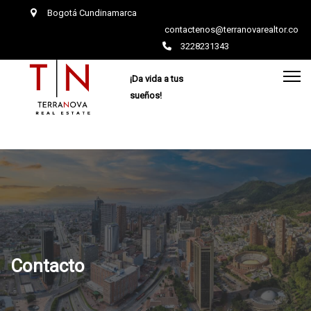
Bogotá Cundinamarca
contactenos@terranovarealtor.co
3228231343
¡Da vida a tus
sueños!
Contacto