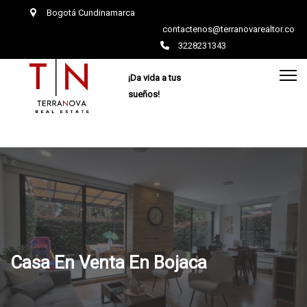
Bogotá Cundinamarca
contactenos@terranovarealtor.co
3228231343
¡Da vida a tus
sueños!
Casa En Venta En Bojaca