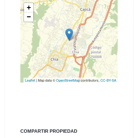
+
−
Leaflet
| Map data ©
OpenStreetMap
contributors,
CC-BY-SA
COMPARTIR PROPIEDAD