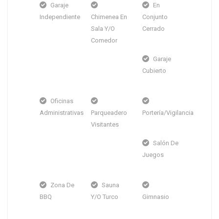
Garaje
En
Independiente
Chimenea En
Conjunto
Sala Y/o
Cerrado
Comedor
Garaje
Cubierto
Oficinas
Administrativas
Parqueadero
Portería/Vigilancia
Visitantes
Salón De
Juegos
Zona De
Sauna
BBQ
Y/o Turco
Gimnasio