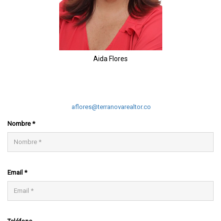
Aida Flores
3175130699
3115409923
aflores@terranovarealtor.co
Nombre *
Email *